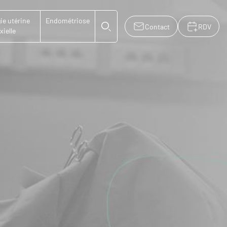
ie utérine
Endométriose
Contact
RDV
xielle