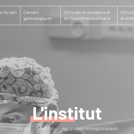
r du sein
Cancers
Chirurgie du prolapsus et
Chirurg
gynécologiques
de l'incontinence urinaire
et anne
L'institut
ACCUEIL
L'INSTITUT
FAQ
CANCERS GYNÉCOLOGIQUES