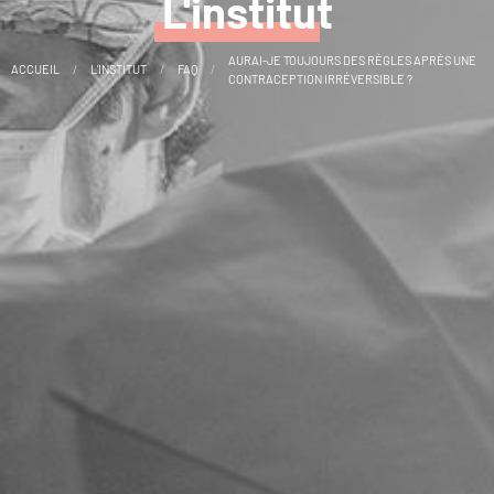
L'institut
AURAI-JE TOUJOURS DES RÈGLES APRÈS UNE
ACCUEIL
L'INSTITUT
FAQ
CONTRACEPTION IRRÉVERSIBLE ?