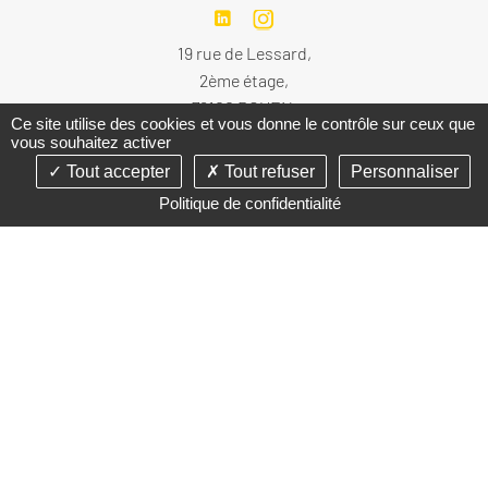
19 rue de Lessard,
2ème étage,
76100 ROUEN
Ce site utilise des cookies et vous donne le contrôle sur ceux que
vous souhaitez activer
VENIR
Tout accepter
Tout refuser
Personnaliser
Politique de confidentialité
Nos interventions
Cancer du sein
Cancers gynécologiques
Chirurgie du prolapsus et de l'incontinence urinaire
Chirurgie utérine et annexielle
Endométriose
MENTIONS LÉGALES
PLAN DU SITE
- GESTION DES COOKIES
-
Secrétariat