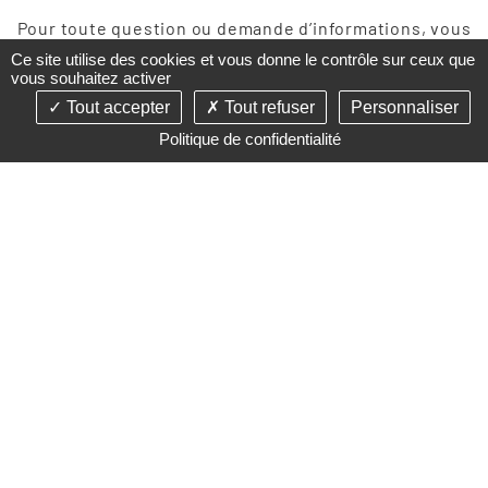
Pour toute question ou demande d’informations, vous
pouvez contacter notre secretariat :
Ce site utilise des cookies et vous donne le contrôle sur ceux que
vous souhaitez activer
Dr Marc Baron
Dr Benoît Resch
Dr Sophie Sanguin
Tout accepter
Tout refuser
Personnaliser
02 32 79 68 51
02 32 79 68 52
02 32 79 68 53
Politique de confidentialité
Dr Rémy Schmied
Dr Nicolas Joutel
02 32 79 68 54
02 32 12 36 67
Nous contacter