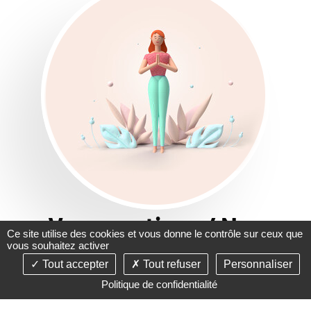
Vos questions / Nos
Ce site utilise des cookies et vous donne le contrôle sur ceux que
vous souhaitez activer
réponses
Tout accepter
Tout refuser
Personnaliser
Examens, prise en charge, l’intervention chirurgicale, suivi
Politique de confidentialité
post-opératoire ... Découvrez dans notre FAQ des réponses