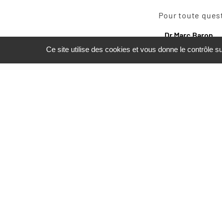
Pour toute ques
Dr Marc Baron
02 32 79 68 51
Ce site utilise des cookies et vous donne le contrôle 
Nous contacter
19 rue de Lessard,
2ème étage,
76100 ROUEN