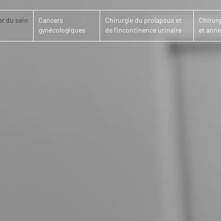
r du sein
Cancers
Chirurgie du prolapsus et
Chirurg
gynécologiques
de l'incontinence urinaire
et anne