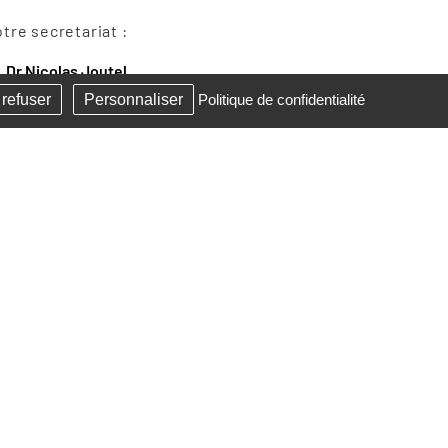
re secretariat :
Dr Nicolas Joutel
02 32 12 36 67
 refuser
Personnaliser
Politique de confidentialité
crétariat
secrétariat est ouvert :
lundi au vendredi
08h30 à 12h30
13h30 à 18h00