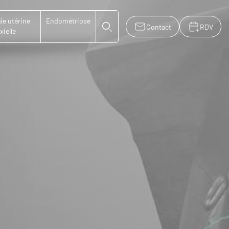
ie utérine
Endométriose
Contact
RDV
xielle