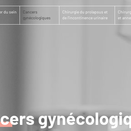
r du sein
Cancers
Chirurgie du prolapsus et
Chirurg
gynécologiques
de l'incontinence urinaire
et anne
cers gynécologi