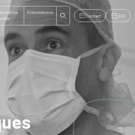
ie utérine
Endométriose
Contact
RDV
xielle
ques