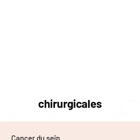
L’Institut de Chirurgie de la Femme de Rouen est une
structure spécialisée dans la prise en charge chirurgicale
des pathologies gynécologiques et du sein.
En savoir plus
Nos interventions
chirurgicales
Cancer du sein